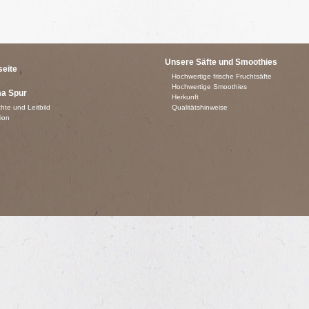
Unsere Säfte und Smoothies
seite
Hochwertige frische Fruchtsäfte
Hochwertige Smoothies
ma Spur
Herkunft
hte und Leitbild
Qualitätshinweise
ion