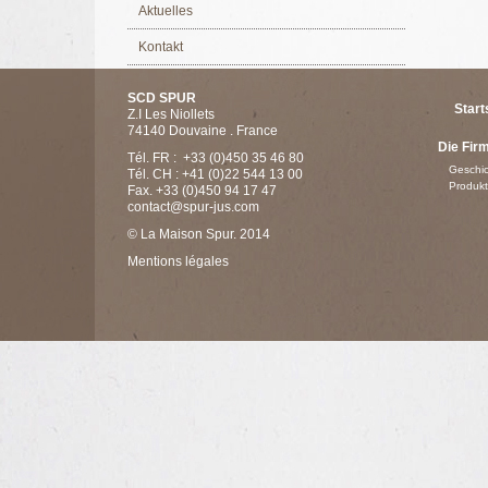
Aktuelles
Kontakt
SCD SPUR
Start
Z.I Les Niollets
74140 Douvaine . France
Die Fir
Tél. FR : +33 (0)450 35 46 80
Geschic
Tél. CH : +41 (0)22 544 13 00
Produkt
Fax. +33 (0)450 94 17 47
contact@spur-jus.com
© La Maison Spur. 2014
Mentions légales