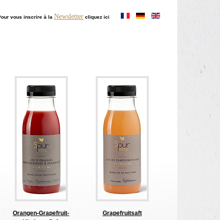
Newsletter
our vous inscrire à la
cliquez ici
Orangen-Grapefruit-
Grapefruitsaft