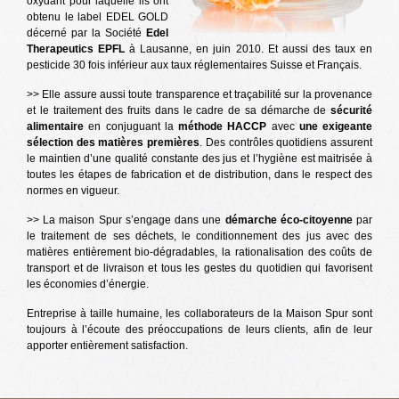
oxydant pour laquelle ils ont
obtenu le label EDEL GOLD
décerné par la Société
Edel
Therapeutics EPFL
à Lausanne, en juin 2010. Et aussi des taux en
pesticide 30 fois inférieur aux taux réglementaires Suisse et Français.
>> Elle assure aussi toute transparence et traçabilité sur la provenance
et le traitement des fruits dans le cadre de sa démarche de
sécurité
alimentaire
en conjuguant la
méthode HACCP
avec
une exigeante
sélection des matières premières
. Des contrôles quotidiens assurent
le maintien d’une qualité constante des jus et l’hygiène est maitrisée à
toutes les étapes de fabrication et de distribution, dans le respect des
normes en vigueur.
>> La maison Spur s’engage dans une
démarche éco-citoyenne
par
le traitement de ses déchets, le conditionnement des jus avec des
matières entièrement bio-dégradables, la rationalisation des coûts de
transport et de livraison et tous les gestes du quotidien qui favorisent
les économies d’énergie.
Entreprise à taille humaine, les collaborateurs de la Maison Spur sont
toujours à l’écoute des préoccupations de leurs clients, afin de leur
apporter entièrement satisfaction.