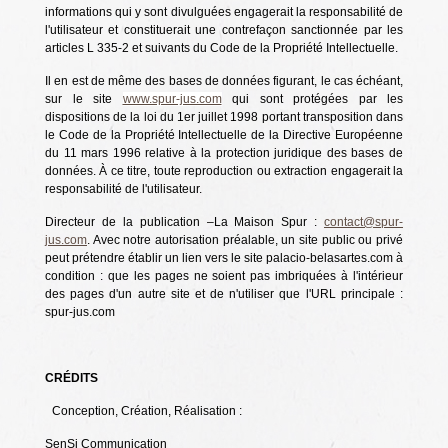
informations qui y sont divulguées engagerait la responsabilité de
l'utilisateur et constituerait une contrefaçon sanctionnée par les
articles L 335-2 et suivants du Code de la Propriété Intellectuelle.
Il en est de même des bases de données figurant, le cas échéant,
sur le site
www.spur-jus.com
qui sont protégées par les
dispositions de la loi du 1er juillet 1998 portant transposition dans
le Code de la Propriété Intellectuelle de la Directive Européenne
du 11 mars 1996 relative à la protection juridique des bases de
données. À ce titre, toute reproduction ou extraction engagerait la
responsabilité de l'utilisateur.
Directeur de la publication
–
La Maison Spur
:
contact@spur-
jus.com
. Avec notre autorisation préalable, un site public ou privé
peut prétendre établir un lien vers le site palacio-belasartes.com à
condition : que les pages ne soient pas imbriquées à l'intérieur
des pages d'un autre site et de n'utiliser que l'URL principale :
spur-jus.com
CRÉDITS
Conception, Création, Réalisation :
SenSi Communication