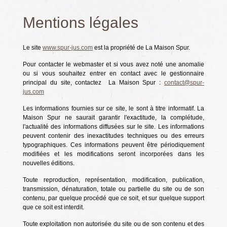
Mentions légales
Le site
www.spur-jus.com
est la propriété de
La Maison Spur
.
Pour contacter le webmaster et si vous avez noté une anomalie
ou si vous souhaitez entrer en contact avec le gestionnaire
principal du site, contactez
La Maison Spur
:
contact@spur-
jus.com
Les informations fournies sur ce site, le sont à titre informatif.
La
Maison Spur
ne saurait garantir l'exactitude, la complétude,
l'actualité des informations diffusées sur le site. Les informations
peuvent contenir des inexactitudes techniques ou des erreurs
typographiques. Ces informations peuvent être périodiquement
modifiées et les modifications seront incorporées dans les
nouvelles éditions.
Toute reproduction, représentation, modification, publication,
transmission, dénaturation, totale ou partielle du site ou de son
contenu, par quelque procédé que ce soit, et sur quelque support
que ce soit est interdit.
Toute exploitation non autorisée du site ou de son contenu et des