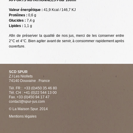
APPORTS NUTRITIONNELS Pour 100ml
Valeur énergétique :
41,9 Kcal / 146,7 KJ
Protéines :
0,6 g
Glucides :
7,4 g
Lipides :
1,1 g
Afin de préserver la qualité de nos jus, merci de les conserver entre
2°C et 4°C. Bien agiter avant de servir, à consommer rapidement après
ouverture.
SCD SPUR
Z.I Les Niollets
74140 Douvaine . France
Tél. FR : +33 (0)450 35 46 80
Tél. CH : +41 (0)22 544 13 00
Fax. +33 (0)450 94 17 47
contact@spur-jus.com
© La Maison Spur. 2014
Mentions légales